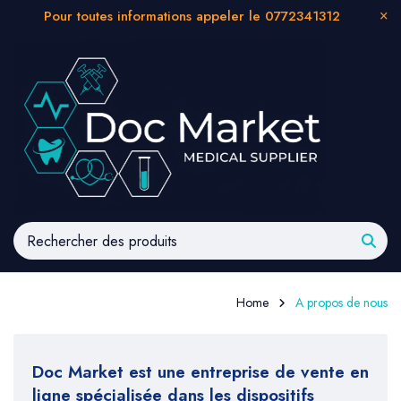
Pour toutes informations appeler le 0772341312
Home
A propos de nous
Doc Market est
une
entreprise
de
vente
en
ligne
spécialisée
dans
les
dispositifs