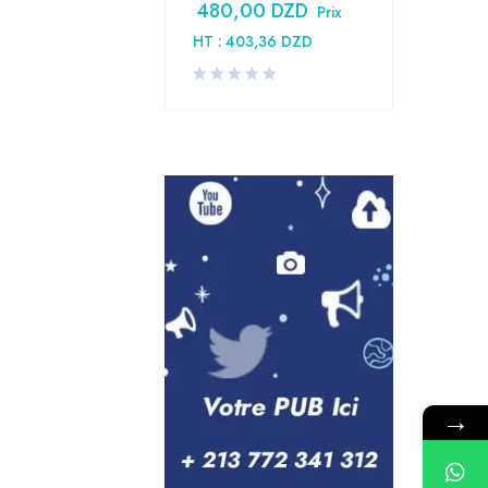
480,00
DZD
Prix
HT :
403,36
DZD
→