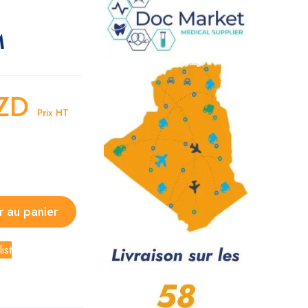
M
ZD
Prix HT
r au panier
ist