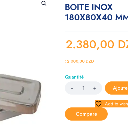
BOITE INOX
180X80X40 M
2.380,00
D
:
2.000,00
DZD
Quantité
Ajoute
Add to wishl
Compare