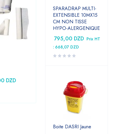
SPARADRAP MULTI-
EXTENSIBLE 10MX15
CM NON TISSE
HYPO-ALERGENIQUE
795,00
DZD
Prix HT
:
668,07
DZD
Laboratoire
,
Medical
Seringue 10CC PRONTO
00
DZD
24,79
DZD
Prix HT :
20,83
DZD
Boite DASRI Jaune