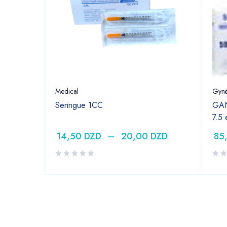
Medical
Gyné
Seringue 1CC
GAN
7.5
14,50
DZD
–
20,00
DZD
85
DZD