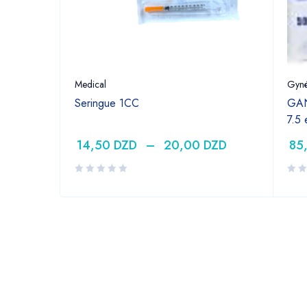
Medical
Gyné
Seringue 1CC
GAN
7.5
14,50
DZD
–
20,00
DZD
85
DZD