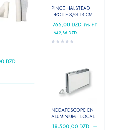
PINCE HALSTEAD
DROITE S/G 13 CM
765,00
DZD
Prix HT
:
642,86
DZD
Laboratoire
,
Medical
Seringue 10CC PRONTO
00
DZD
24,79
DZD
Prix HT :
20,83
DZD
NEGATOSCOPE EN
ALUMINIUM - LOCAL
18.500,00
DZD
–