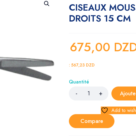
CISEAUX MOUS
DROITS 15 CM
675,00
DZ
:
567,23
DZD
Quantité
Ajoute
Add to wishl
Compare