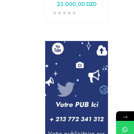
23.000,00
DZD
→