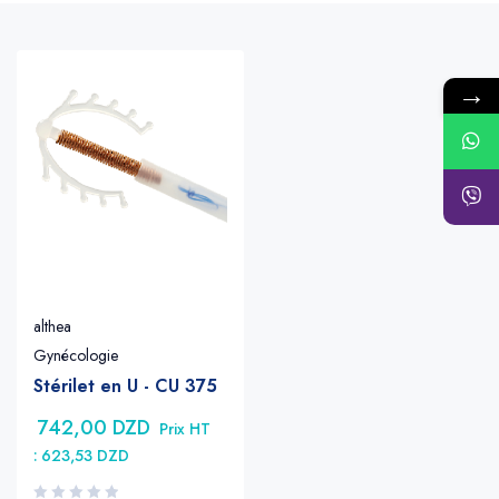
→
althea
Gynécologie
Stérilet en U - CU 375
742,00
DZD
Prix HT
:
623,53
DZD