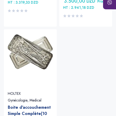
3.500,00
DZD
Prix
HT :
3.319,33
DZD
HT :
2.941,18
DZD
HOLTEX
Gynécologie
,
Medical
Boite d'accouchement
Simple Complète(10