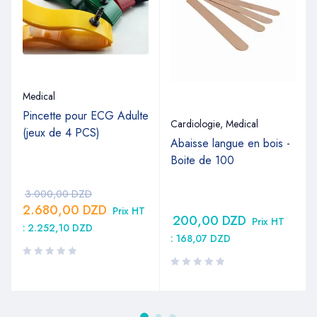
Medical
Pincette pour ECG Adulte
Cardiologie
,
Medical
(jeux de 4 PCS)
Abaisse langue en bois -
M
Boite de 100
3.000,00
DZD
2.680,00
DZD
Prix HT
200,00
DZD
Prix HT
:
2.252,10
DZD
:
168,07
DZD