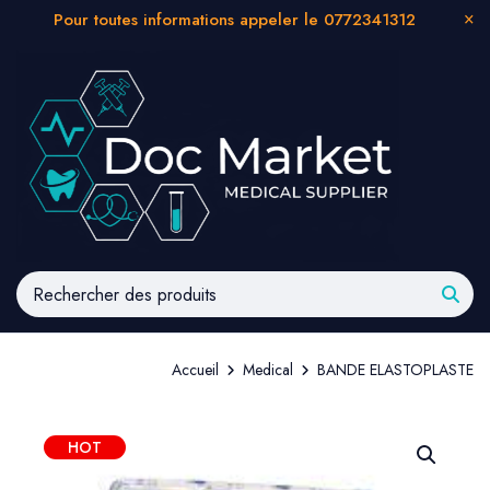
Pour toutes informations appeler le 0772341312
Accueil
Medical
BANDE ELASTOPLASTE
HOT