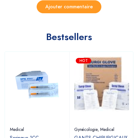
Bestsellers
HOT
Medical
Gynécologie
,
Medical
Seringue 1CC
GANTS CHIRURGICAUX