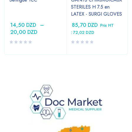
STERILES H 7.5 en
LATEX - SURGI GLOVES
14,50
DZD
–
85,70
DZD
Prix HT
20,00
DZD
:
72,02
DZD