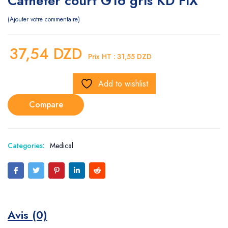
Catheter court G16 gris KD FIX
Ajouter votre commentaire
37,54
DZD
Prix HT :
31,55
DZD
Add to wishlist
Compare
Categories:
Medical
Avis (0)