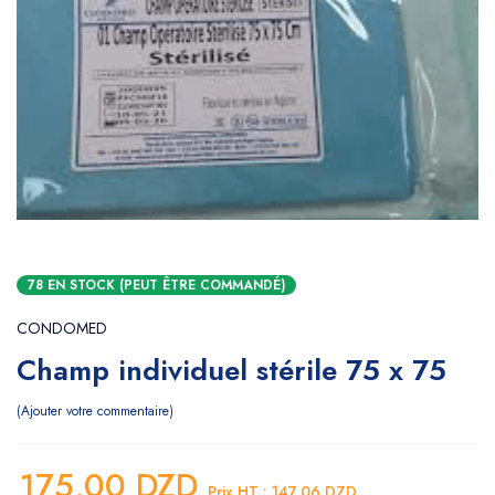
78 EN STOCK (PEUT ÊTRE COMMANDÉ)
CONDOMED
Champ individuel stérile 75 x 75
Ajouter votre commentaire
175,00
DZD
Prix HT :
147,06
DZD