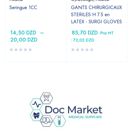
Seringue 1CC
GANTS CHIRURGICAUX
STERILES H 7.5 en
LATEX - SURGI GLOVES
14,50
DZD
–
85,70
DZD
Prix HT
20,00
DZD
:
72,02
DZD