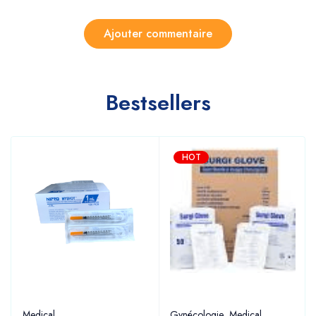
Bestsellers
HOT
Medical
Gynécologie
,
Medical