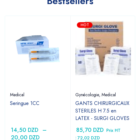
Bestsellers
HOT
Medical
Gynécologie
,
Medical
Seringue 1CC
GANTS CHIRURGICAUX
STERILES H 7.5 en
LATEX - SURGI GLOVES
14,50
DZD
–
85,70
DZD
Prix HT
20,00
DZD
:
72,02
DZD