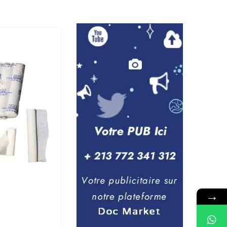
Laboratoire
,
Medical
→
Seringue 10CC PRONTO