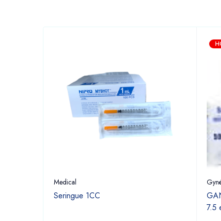
H
Medical
Gyné
Seringue 1CC
GAN
7.5