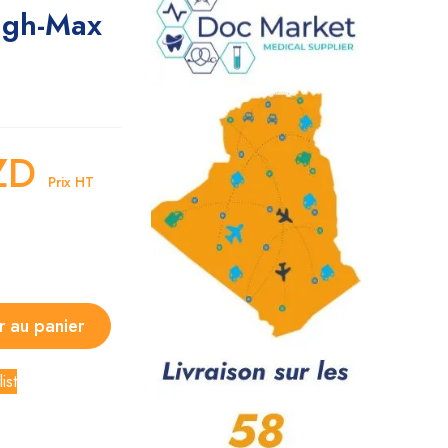
igh-Max
ZD
Prix HT
r au panier
ist