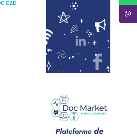
00
DZD
24,79
DZD
Prix HT :
20,83
DZD