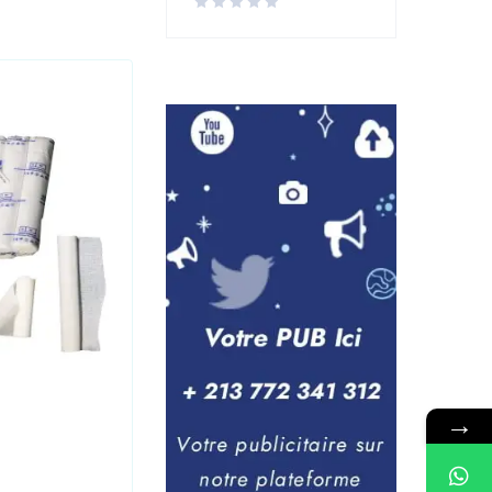
Laboratoire
,
Medical
→
Seringue 10CC PRONTO