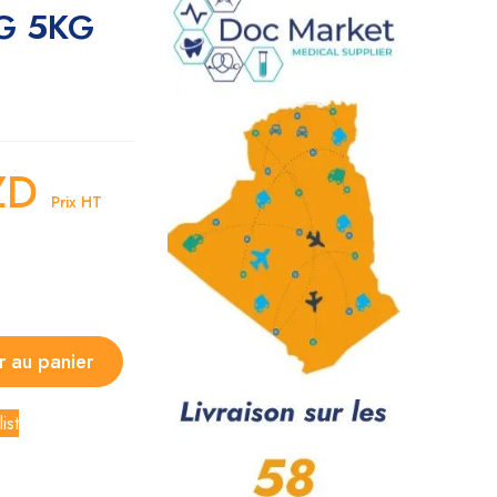
G 5KG
ZD
Prix HT
r au panier
ist