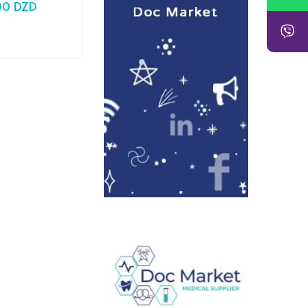
00
DZD
24,79
DZD
Prix HT :
20,83
DZD