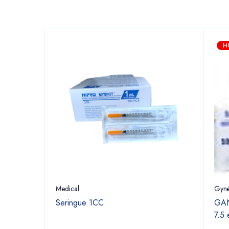
H
Medical
Gyné
Seringue 1CC
GAN
7.5