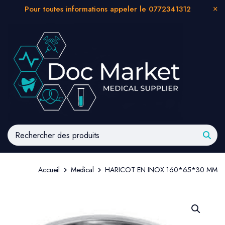
Pour toutes informations appeler le 0772341312
Accueil
Medical
HARICOT EN INOX 160*65*30 MM