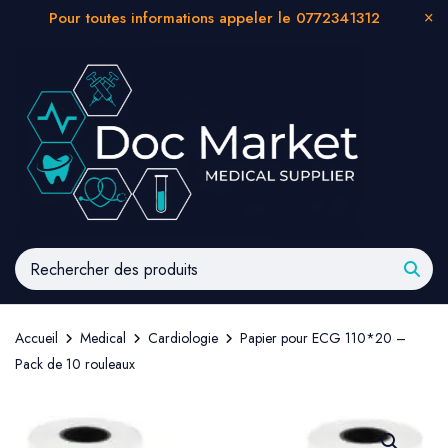
Pour toutes informations appeler le 0772341312
Accueil
Medical
Cardiologie
Papier pour ECG 110*20 –
Pack de 10 rouleaux