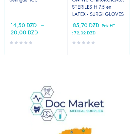
STERILES H 7.5 en
LATEX - SURGI GLOVES
14,50
DZD
–
85,70
DZD
Prix HT
20,00
DZD
:
72,02
DZD