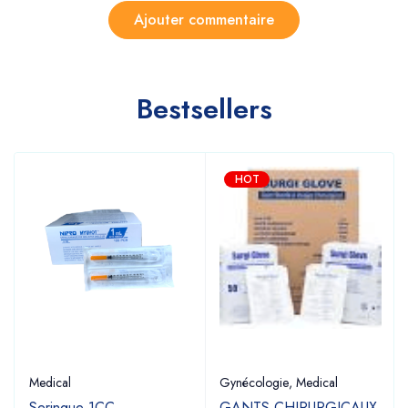
Bestsellers
HOT
Medical
Gynécologie
,
Medical
Seringue 1CC
GANTS CHIRURGICAUX