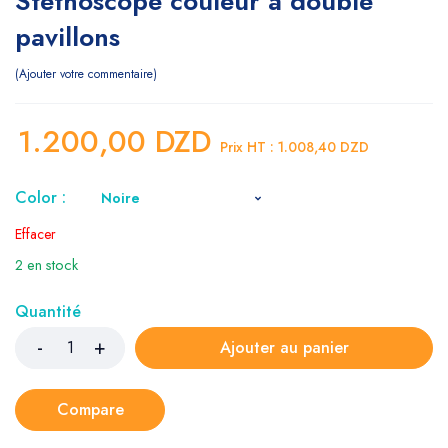
Stethoscope couleur a double
pavillons
Ajouter votre commentaire
1.200,00
DZD
Prix HT :
1.008,40
DZD
Color :
Effacer
2 en stock
Quantité
Ajouter au panier
Compare