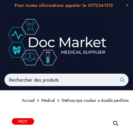
Pour toutes informations appeler le 0772341312
Accueil
Medical
Stethoscope couleur a double pavillons
HOT