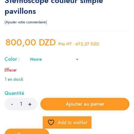
Stethoscope couleur simple
pavillons
Ajouter votre commentaire
800,00
DZD
Prix HT :
672,27
DZD
Color :
Effacer
1 en stock
Quantité
Ajouter au panier
Add to wishlist