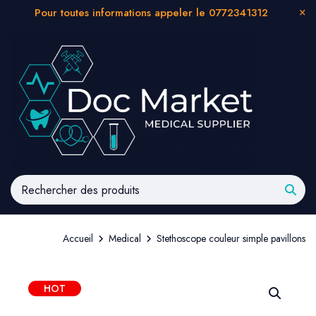
Pour toutes informations appeler le 0772341312
Accueil
Medical
Stethoscope couleur simple pavillons
HOT