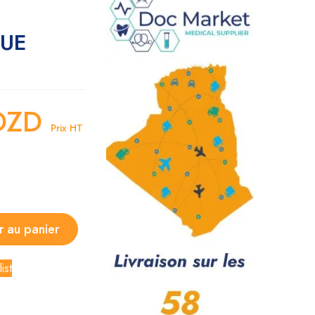
UE
DZD
Prix HT
r au panier
ist