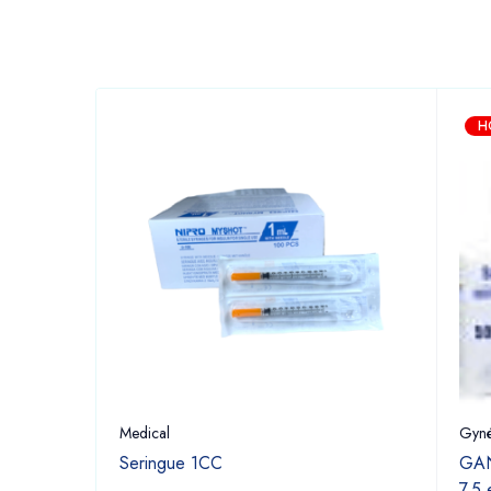
H
Medical
Gyné
Seringue 1CC
GAN
7.5