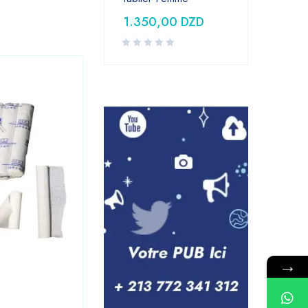
1.350,00
DZD
→
Laboratoire
,
Medical
Seringue 10CC PRONTO