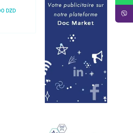
00
DZD
24,79
DZD
Prix HT :
20,83
DZD