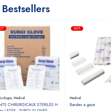
Bestsellers
OT
HOT
cologie
,
Medical
Medical
TS CHIRURGICAUX STERILES H
Bandes a gaze
 en LATEX - SURGI GLOVES