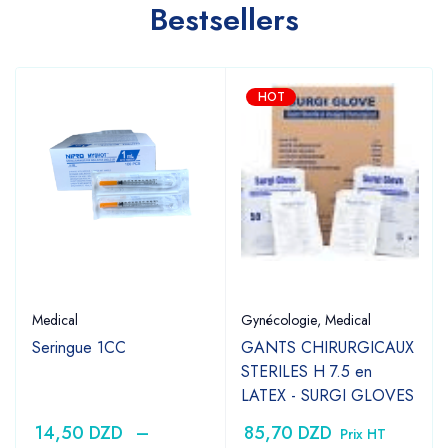
Bestsellers
HOT
Medical
Gynécologie
,
Medical
Seringue 1CC
GANTS CHIRURGICAUX
STERILES H 7.5 en
LATEX - SURGI GLOVES
14,50
DZD
–
85,70
DZD
Prix HT