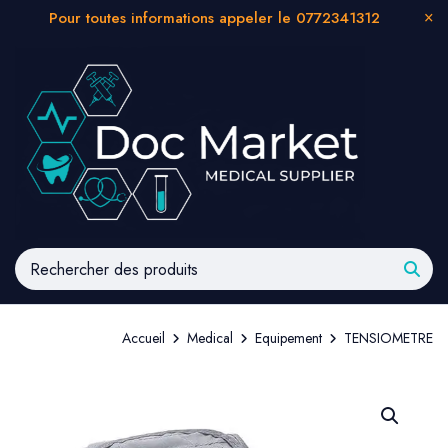
Pour toutes informations appeler le 0772341312
Accueil
Medical
Equipement
TENSIOMETRE