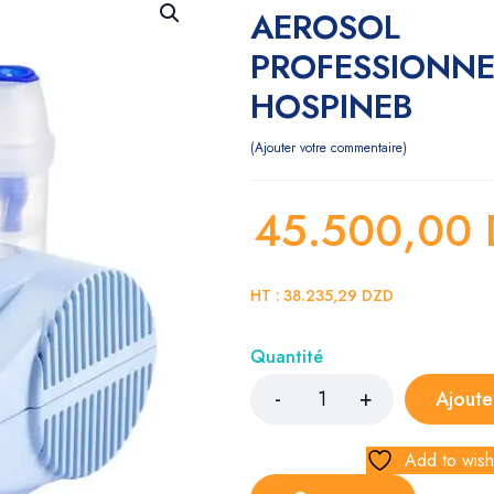
AEROSOL
PROFESSIONNE
HOSPINEB
Ajouter votre commentaire
45.500,00
HT :
38.235,29
DZD
Quantité
Ajoute
Add to wishl