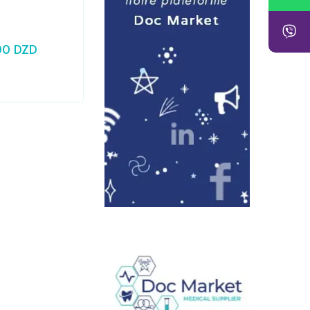
Seringue 10CC PRONTO
00
DZD
24,79
DZD
Prix HT :
20,83
DZD