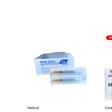
H
Medical
Gyné