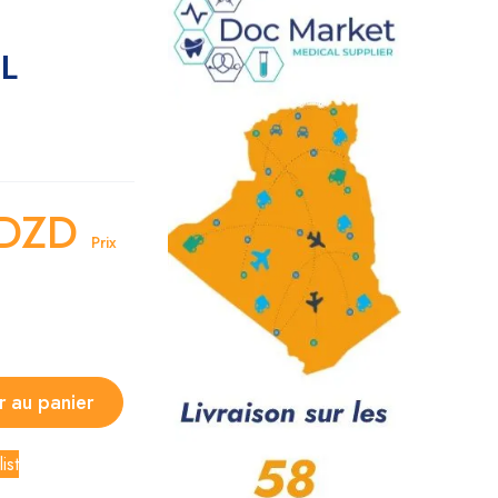
L
DZD
Prix
r au panier
ist