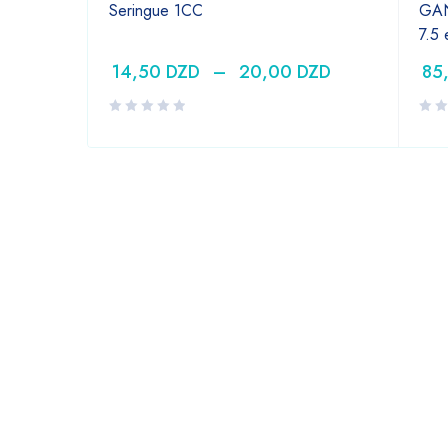
Seringue 1CC
GAN
7.5
14,50
DZD
–
20,00
DZD
85
DZD