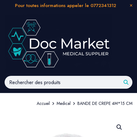
Pour toutes informations appeler le 0772341312
Accueil
Medical
BANDE DE CREPE 4M*15 CM