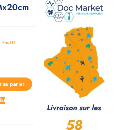
3Mx20cm
D
Prix HT
r au panier
ist