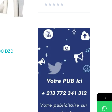
Laboratoire
,
Medical
Seringue 10CC PRONTO
00
DZD
24,79
DZD
Prix HT :
20,83
DZD
→