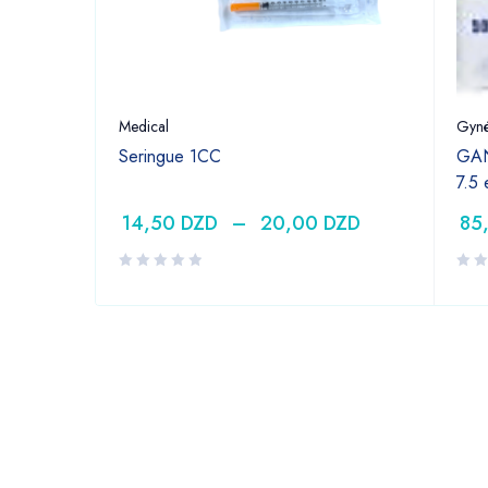
Medical
Gyné
Seringue 1CC
GAN
7.5
14,50
DZD
–
20,00
DZD
85
DZD