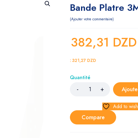
Bande Platre 
Ajouter votre commentaire
382,31
DZ
:
321,27
DZD
Quantité
Ajoute
Add to wishl
Compare