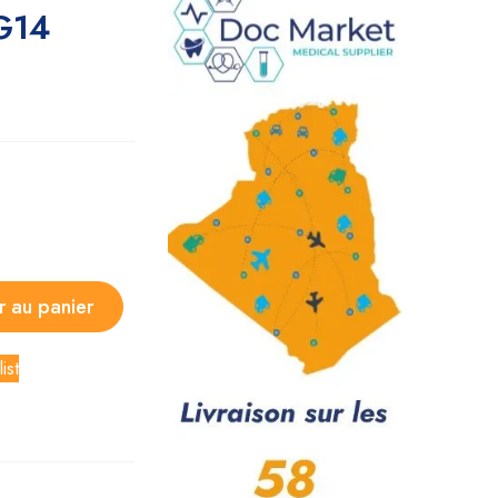
 G14
r au panier
ist