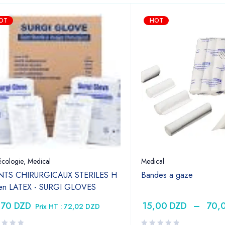
OT
HOT
cologie
,
Medical
Medical
TS CHIRURGICAUX STERILES H
Bandes a gaze
 en LATEX - SURGI GLOVES
,70
DZD
15,00
DZD
–
70,
Prix HT :
72,02
DZD