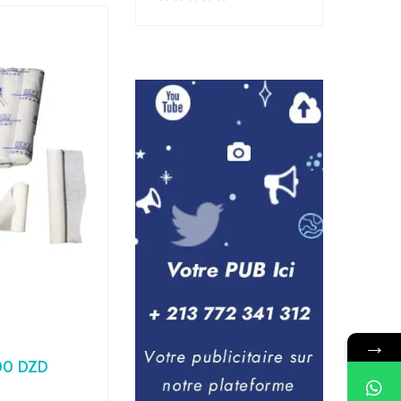
Laboratoire
,
Medical
Seringue 10CC PRONTO
→
00
DZD
24,79
DZD
Prix HT :
20,83
DZD