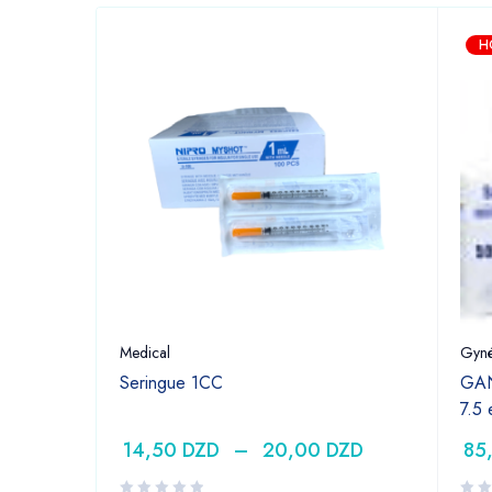
H
Medical
Gyné
Seringue 1CC
GAN
7.5
14,50
DZD
–
20,00
DZD
85
DZD