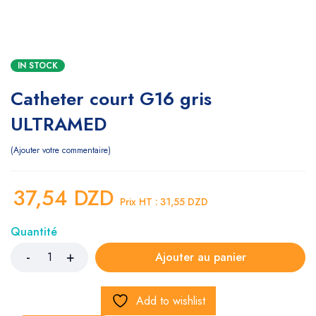
IN STOCK
Catheter court G16 gris
ULTRAMED
Ajouter votre commentaire
37,54
DZD
Prix HT :
31,55
DZD
Quantité
Ajouter au panier
Add to wishlist