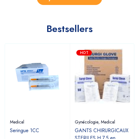
Bestsellers
HOT
Medical
Gynécologie
,
Medical
Seringue 1CC
GANTS CHIRURGICAUX
STERILES H 7.5 en