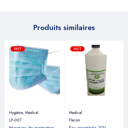
Produits similaires
HOT
HOT
Hygiène
,
Medical
Medical
LP-007
Flacon
Masques de protection
Eau oxygénée 10V -