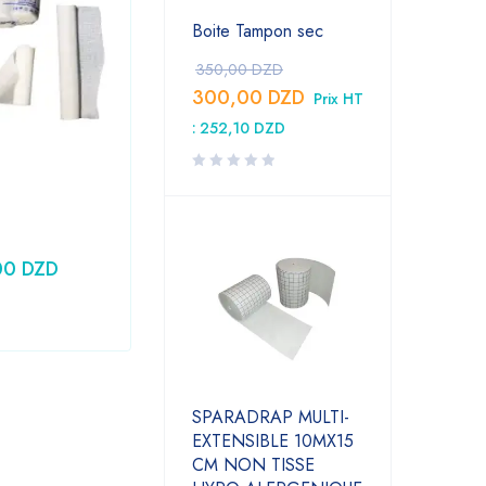
Boite Tampon sec
350,00
DZD
300,00
DZD
Prix HT
:
252,10
DZD
Laboratoire
,
Medical
Seringue 10CC PRONTO
00
DZD
24,79
DZD
Prix HT :
20,83
DZD
SPARADRAP MULTI-
EXTENSIBLE 10MX15
CM NON TISSE