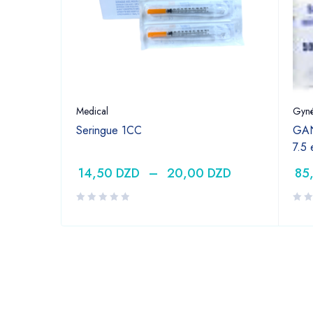
Medical
Gyné
Seringue 1CC
GAN
7.5
14,50
DZD
–
20,00
DZD
85
DZD