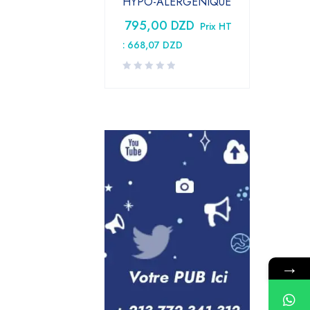
HYPO-ALERGENIQUE
795,00
DZD
Prix HT
:
668,07
DZD
→