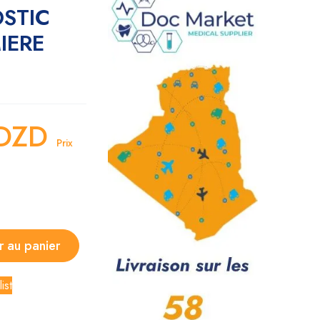
STIC
IERE
DZD
Prix
r au panier
ist