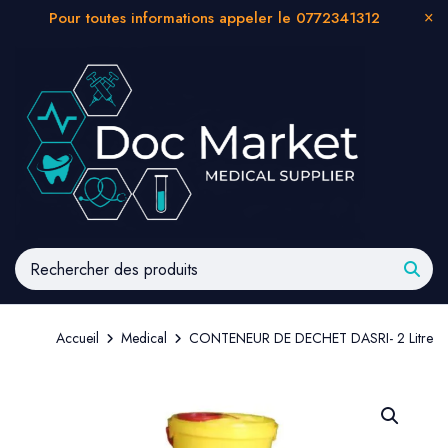
Pour toutes informations appeler le 0772341312
Accueil
Medical
CONTENEUR DE DECHET DASRI- 2 Litre