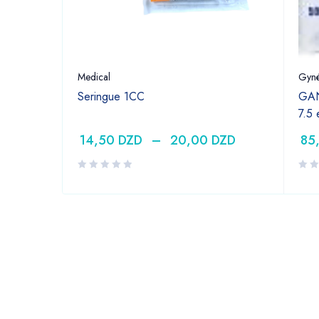
Medical
Gyné
Seringue 1CC
GAN
7.5
14,50
DZD
–
20,00
DZD
85
DZD