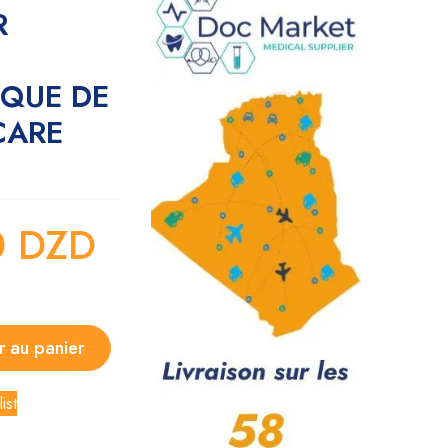
R
QUE DE
CARE
0
DZD
r au panier
ist