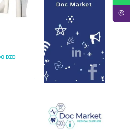
Laboratoire
,
Medical
Seringue 10CC PRONTO
00
DZD
24,79
DZD
Prix HT :
20,83
DZD