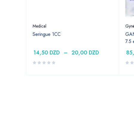
Medical
Gyné
Seringue 1CC
GAN
7.5
14,50
DZD
–
20,00
DZD
85
DZD