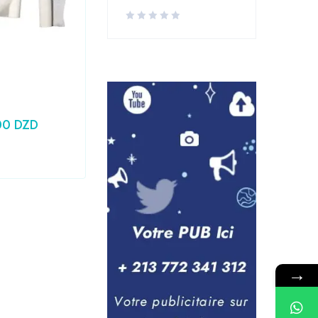
Laboratoire
,
Medical
Seringue 10CC PRONTO
00
DZD
24,79
DZD
Prix HT :
20,83
DZD
→