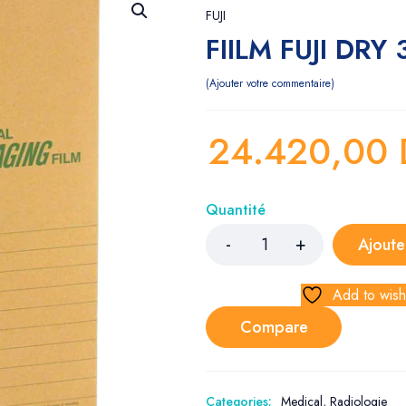
FUJI
FIILM FUJI DRY
Ajouter votre commentaire
24.420,00
Quantité
Ajoute
Add to wishl
Compare
Categories:
Medical
,
Radiologie