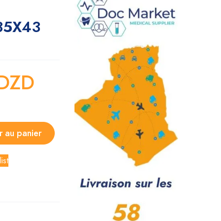
 35X43
DZD
r au panier
ist