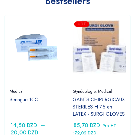
Bestsellers
HOT
Medical
Gynécologie
,
Medical
Seringue 1CC
GANTS CHIRURGICAUX
STERILES H 7.5 en
LATEX - SURGI GLOVES
14,50
DZD
–
85,70
DZD
Prix HT
20,00
DZD
:
72,02
DZD