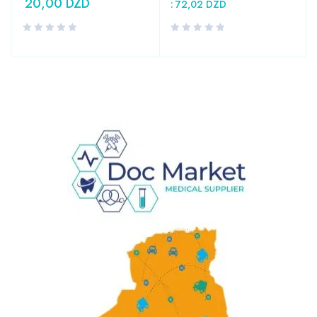
20,00
DZD
:
72,02
DZD