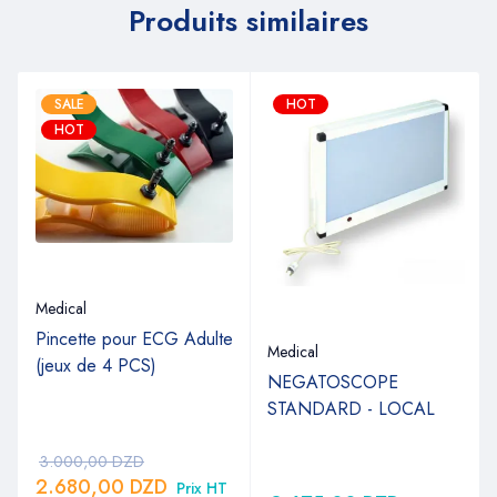
Produits similaires
SALE
HOT
HOT
Medical
Pincette pour ECG Adulte
Medical
(jeux de 4 PCS)
NEGATOSCOPE
M
STANDARD - LOCAL
3.000,00
DZD
2.680,00
DZD
Prix HT