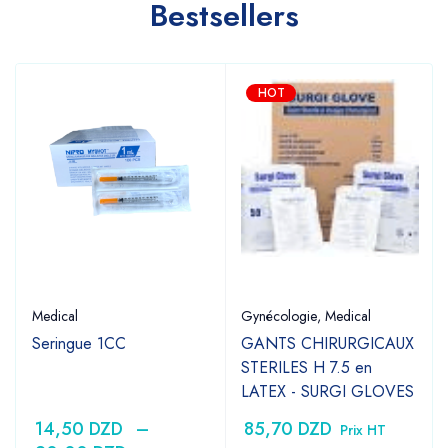
Bestsellers
HOT
Medical
Gynécologie
,
Medical
Seringue 1CC
GANTS CHIRURGICAUX
STERILES H 7.5 en
LATEX - SURGI GLOVES
14,50
DZD
–
85,70
DZD
Prix HT