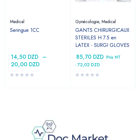
Medical
Gynécologie
,
Medical
Seringue 1CC
GANTS CHIRURGICAUX
STERILES H 7.5 en
LATEX - SURGI GLOVES
14,50
DZD
–
85,70
DZD
Prix HT
20,00
DZD
:
72,02
DZD