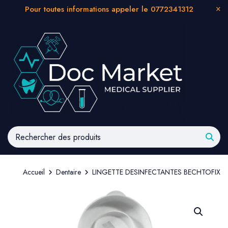
Pour toutes informations appeler le 0772341312
Accueil
Dentaire
LINGETTE DESINFECTANTES BECHTOFIX