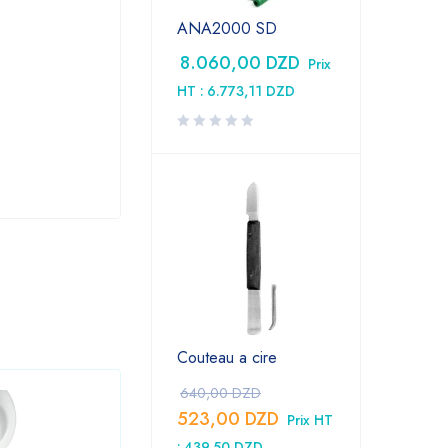
ANA2000 SD
8.060,00
DZD
Prix
C
HT :
6.773,11
DZD
Couteau a cire
640,00
DZD
523,00
DZD
Prix HT
:
439,50
DZD