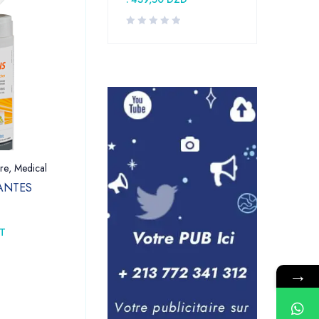
re
,
Medical
Dentaire
,
Laboratoire
,
Medical
ANTES
LAME BISTOURI BOITE DE 100
1.555,00
DZD
–
HT
1.755,00
DZD
→