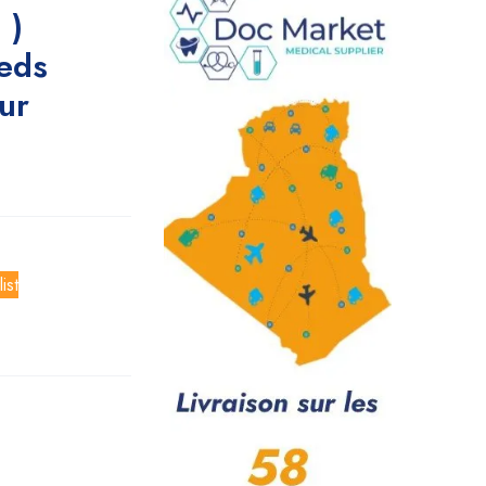
 )
eds
ur
ist