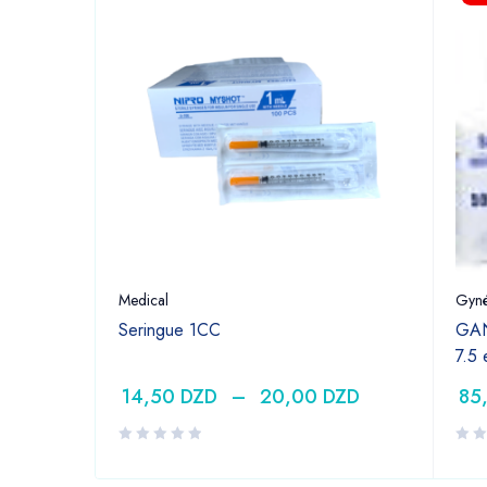
Medical
Gyné
Seringue 1CC
GAN
7.5
14,50
DZD
–
20,00
DZD
85
DZD