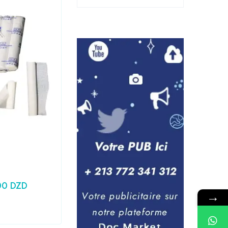
Laboratoire
,
Medical
Seringue 10CC PRONTO
00
DZD
24,79
DZD
Prix HT :
20,83
DZD
→