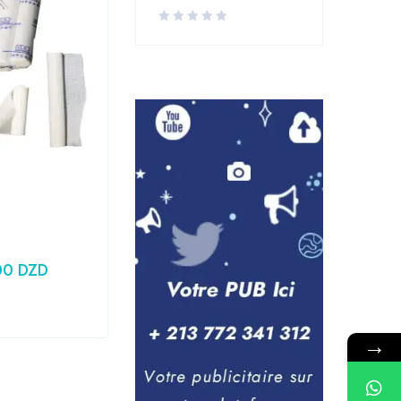
Laboratoire
,
Medical
Seringue 10CC PRONTO
00
DZD
24,79
DZD
Prix HT :
20,83
DZD
→