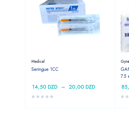
Medical
Gyné
Seringue 1CC
GAN
7.5
14,50
DZD
–
20,00
DZD
85
DZD