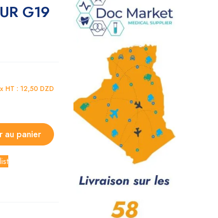
UR G19
ix HT :
12,50
DZD
r au panier
ist