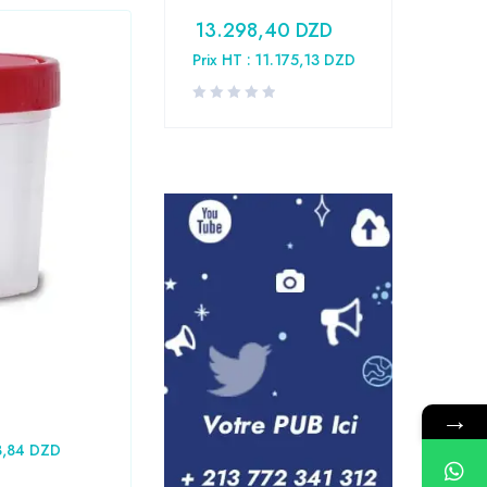
13.298,40
DZD
Prix HT :
11.175,13
DZD
Laboratoire
,
Medical
Tube conique 15 ml
→
11,34
DZD
3,84
DZD