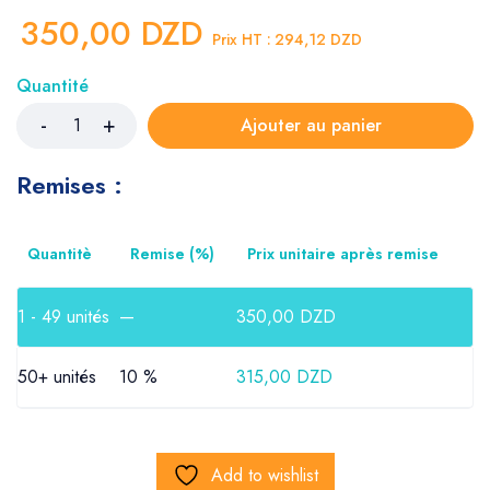
350,00
DZD
Prix HT :
294,12
DZD
Quantité
Ajouter au panier
Remises :
Quantitè
Remise (%)
Prix unitaire après remise
1 - 49
unités
—
350,00
DZD
50+ unités
10 %
315,00
DZD
Add to wishlist