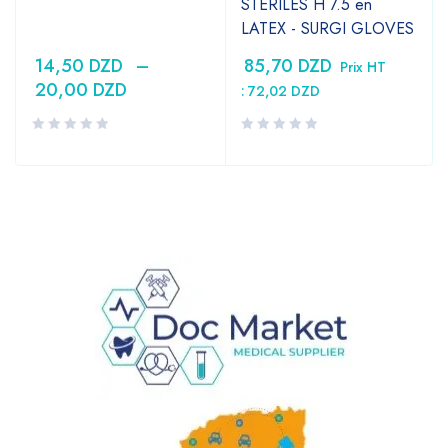
STERILES H 7.5 en
LATEX - SURGI GLOVES
14,50
DZD
–
85,70
DZD
Prix HT
20,00
DZD
:
72,02
DZD