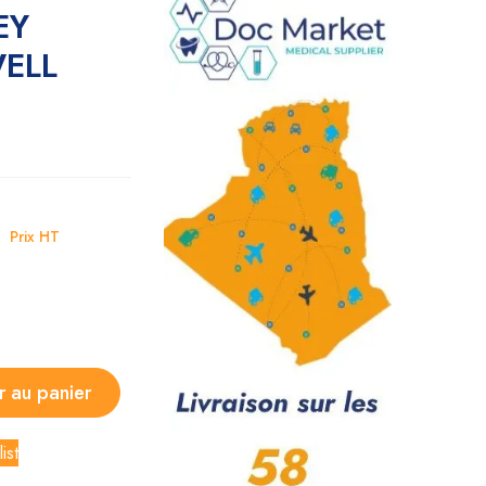
EY
ELL
D
Prix HT
r au panier
ist