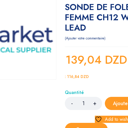
SONDE DE FOL
FEMME CH12 W
LEAD
Ajouter votre commentaire
139,04
DZ
:
116,84
DZD
Quantité
Ajoute
Add to wishl