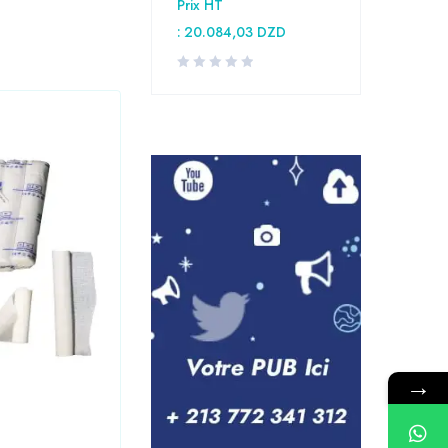
Prix HT
:
20.084,03
DZD
→
Laboratoire
,
Medical
Seringue 10CC PRONTO