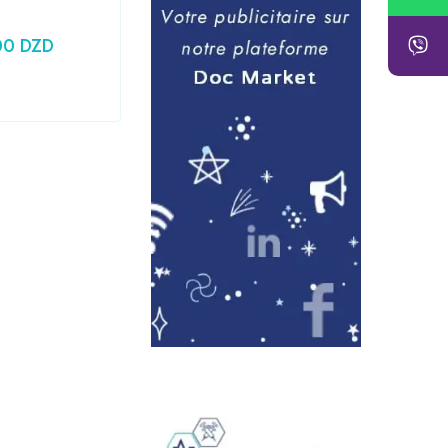
00
DZD
24,79
DZD
Prix HT :
20,83
DZD