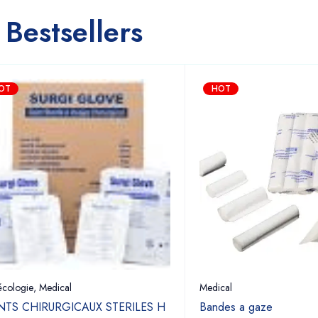
Bestsellers
OT
HOT
cologie
,
Medical
Medical
TS CHIRURGICAUX STERILES H
Bandes a gaze