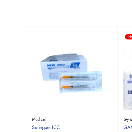
H
Medical
Gyné
Seringue 1CC
GAN