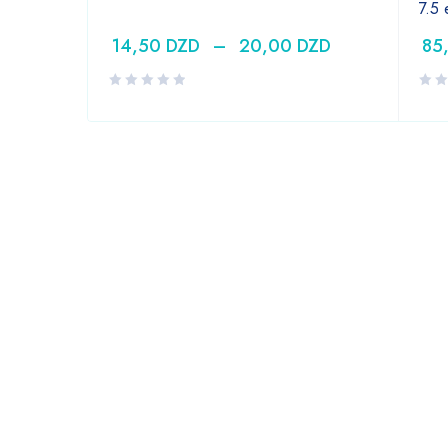
7.5
14,50
DZD
–
20,00
DZD
85
DZD