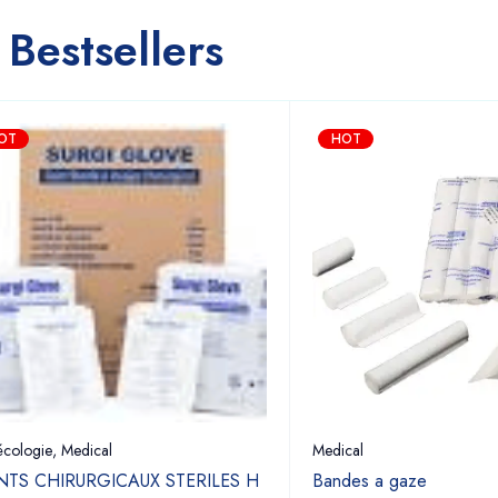
Bestsellers
OT
HOT
cologie
,
Medical
Medical
TS CHIRURGICAUX STERILES H
Bandes a gaze