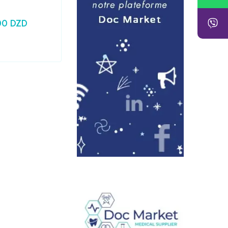
00
DZD
24,79
DZD
Prix HT :
20,83
DZD