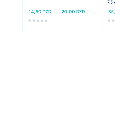
7.5
14,50
DZD
–
20,00
DZD
85
DZD