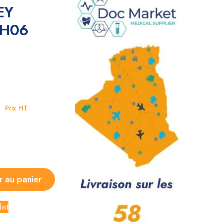
EY
CH06
D
Prix HT
r au panier
ist