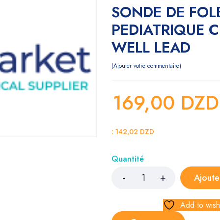
SONDE DE FOL
PEDIATRIQUE 
WELL LEAD
Ajouter votre commentaire
169,00
DZ
:
142,02
DZD
Quantité
Ajoute
Add to wishl