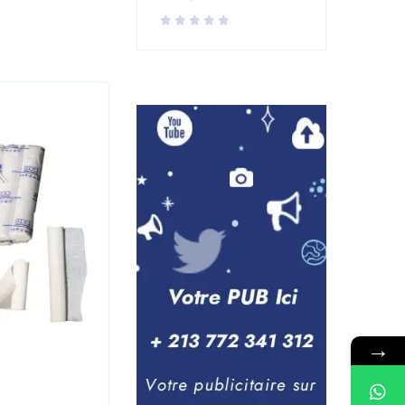
→
Laboratoire
,
Medical
Seringue 10CC PRONTO