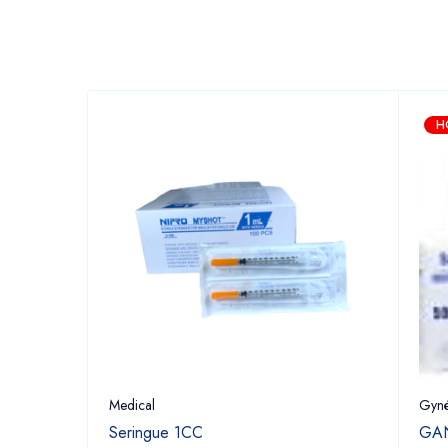
H
Medical
Gyné
Seringue 1CC
GAN