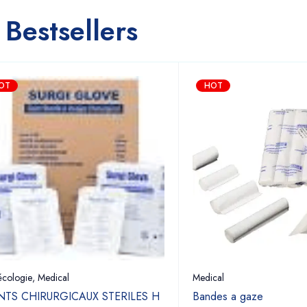
Bestsellers
OT
HOT
cologie
,
Medical
Medical
TS CHIRURGICAUX STERILES H
Bandes a gaze