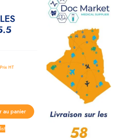
LES
5.5
Prix HT
r au panier
ist