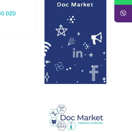
00
DZD
24,79
DZD
Prix HT :
20,83
DZD