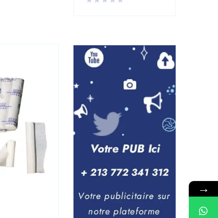
→
Laboratoire
,
Medical
Seringue 10CC PRONTO