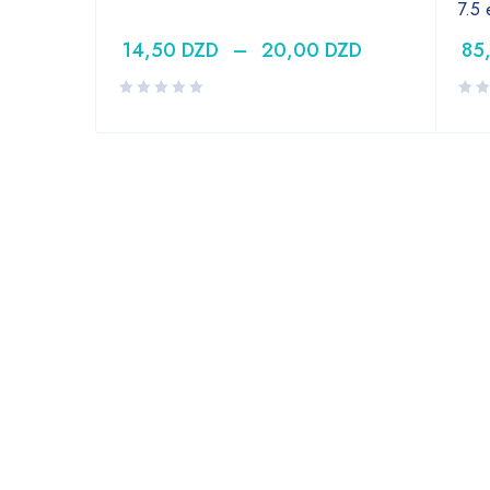
7.5
14,50
DZD
–
20,00
DZD
85
DZD