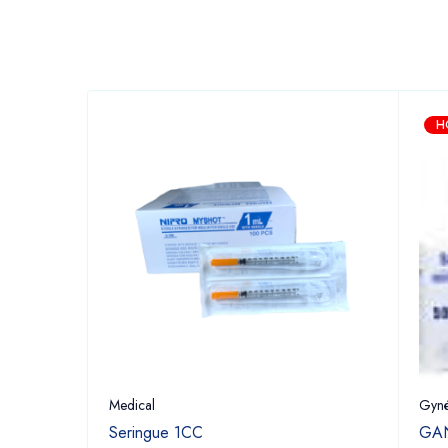
H
Medical
Gyné
Seringue 1CC
GAN