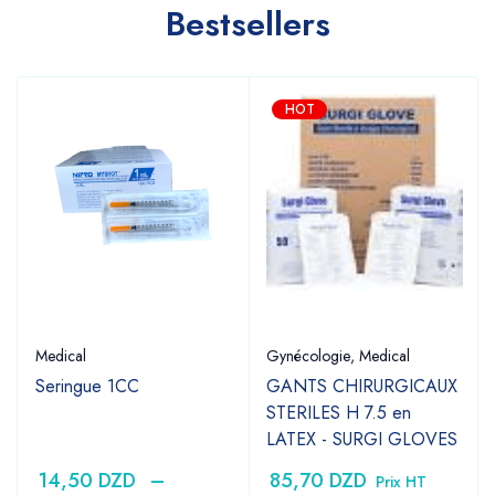
Bestsellers
HOT
Medical
Gynécologie
,
Medical
Seringue 1CC
GANTS CHIRURGICAUX
STERILES H 7.5 en
LATEX - SURGI GLOVES
14,50
DZD
–
85,70
DZD
Prix HT