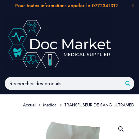
Pour toutes informations appeler le 0772341312
Accueil
Medical
TRANSFUSEUR DE SANG ULTRAMED