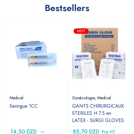
Bestsellers
HOT
Medical
Gynécologie
,
Medical
Seringue 1CC
GANTS CHIRURGICAUX
STERILES H 7.5 en
LATEX - SURGI GLOVES
14,50
DZD
–
85,70
DZD
Prix HT