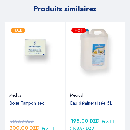
Produits similaires
SALE
HOT
e
Medical
Medical
Boite Tampon sec
Eau démineralisée 5L
195,00
DZD
350,00
DZD
Prix HT
300,00
DZD
Prix HT
:
163,87
DZD