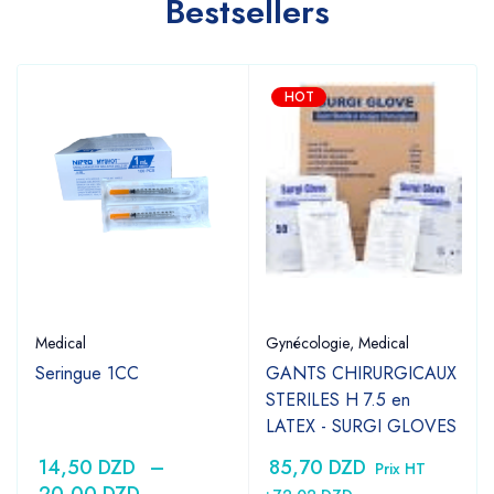
Bestsellers
HOT
Medical
Gynécologie
,
Medical
Seringue 1CC
GANTS CHIRURGICAUX
STERILES H 7.5 en
LATEX - SURGI GLOVES
14,50
DZD
–
85,70
DZD
Prix HT
20,00
DZD