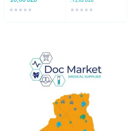
:
72,02
DZD