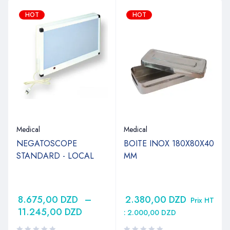
HOT
HOT
Medical
Medical
NEGATOSCOPE
BOITE INOX 180X80X40
M
STANDARD - LOCAL
MM
8.675,00
DZD
–
2.380,00
DZD
Prix HT
11.245,00
DZD
:
2.000,00
DZD