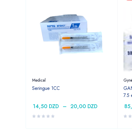
Medical
Gyné
Seringue 1CC
GAN
7.5
14,50
DZD
–
20,00
DZD
85
DZD