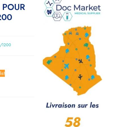
T POUR
200
0/1200
ist