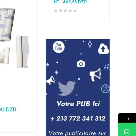
HT :
449,58
DZD
Laboratoire
,
Medical
Seringue 10CC PRONTO
00
DZD
24,79
DZD
Prix HT :
20,83
DZD
→