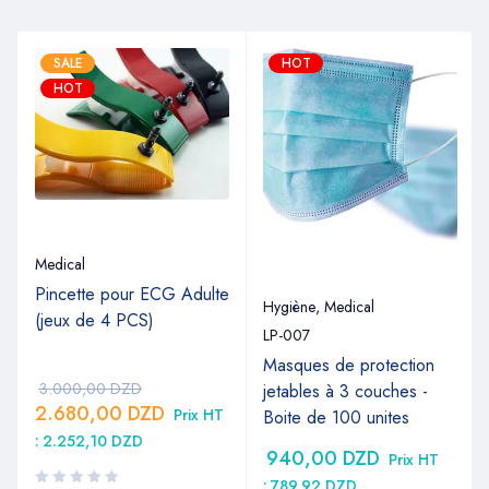
SALE
HOT
HOT
Medical
Pincette pour ECG Adulte
Hygiène
,
Medical
(jeux de 4 PCS)
LP-007
Masques de protection
3.000,00
DZD
jetables à 3 couches -
2.680,00
DZD
Prix HT
Boite de 100 unites
:
2.252,10
DZD
940,00
DZD
Prix HT
:
789,92
DZD