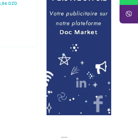
11,34
DZD
3,84
DZD