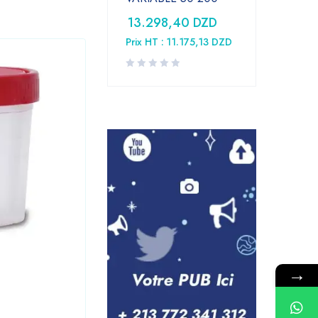
13.298,40
DZD
Prix HT :
11.175,13
DZD
Laboratoire
,
Medical
→
Tube conique 15 ml