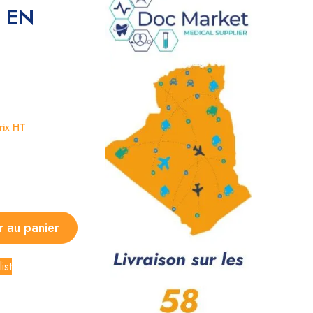
0 EN
rix HT
r au panier
ist