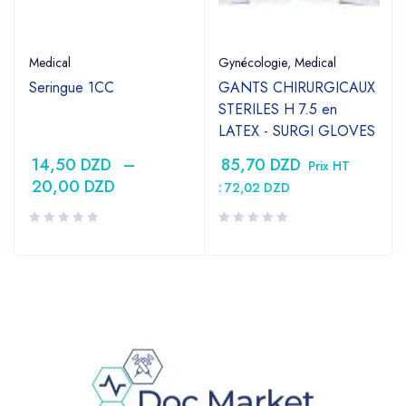
Medical
Gynécologie
,
Medical
Seringue 1CC
GANTS CHIRURGICAUX
STERILES H 7.5 en
LATEX - SURGI GLOVES
14,50
DZD
–
85,70
DZD
Prix HT
20,00
DZD
:
72,02
DZD